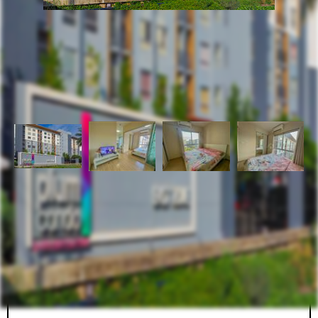
รหัสทรัพย์
BHL450
อัพเดท
3/11/2026
2:54 PM
พลัม คอนโด บางใหญ่ สเตชั่น