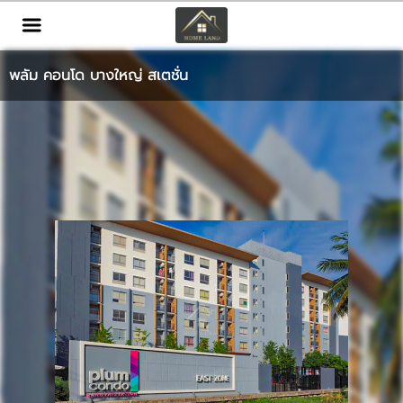
TH
EN
|
พลัม คอนโด บางใหญ่ สเตชั่น
เข้าสู่ระบบ
สมัครสมาชิก
หน้าหลัก
ทรัพย์สิน
บริการ
ข่าวสาร
ติดต่อ
เพิ่มเติม