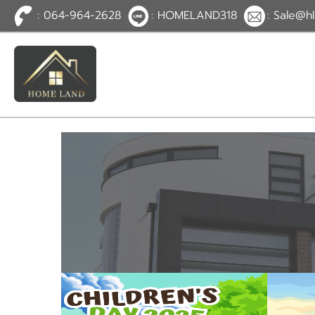
: 064-964-2628
: HOMELAND318
: Sale@hl
TH
EN
|
เข้าสู่
ระบบ
หรือ
สมัคร
สมาชิก
หน้าหลัก
ทรัพย์สิน
บริการ
ข่าวสาร
ติดต่อ
เพิ่มเติม