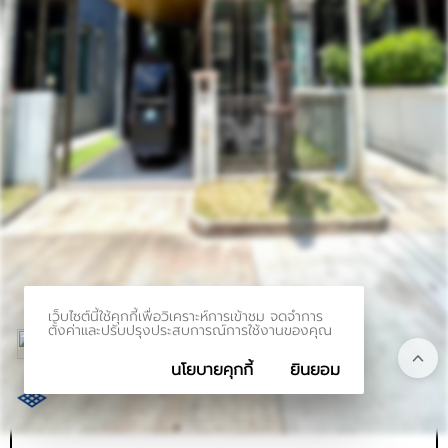
รหัสทรัพย์
BHL291
อัพเดท
8/8/2023
11:31 AM
บ้านเดี่ยว 2 ชั้น บารานี เรสซิเดนซ์ รังสิต - คลอง3 ห้องมุม
ถนนเมน (2 หลังติดกัน)
คลองสาม อำเภอคลองหลวง ปทุมธานี
ที่ตั้ง:
ราคาขาย
7,900,000.00 ฿
เว็บไซต์นี้ใช้คุกกี้เพื่อวิเคราะห์การเข้าชม จดจำการ
ตั้งค่าและปรับปรุงประสบการณ์การใช้งานของคุณ
ตร.ว.: 57.7
นโยบายคุกกี้
ยินยอม
199 ตร.ม.