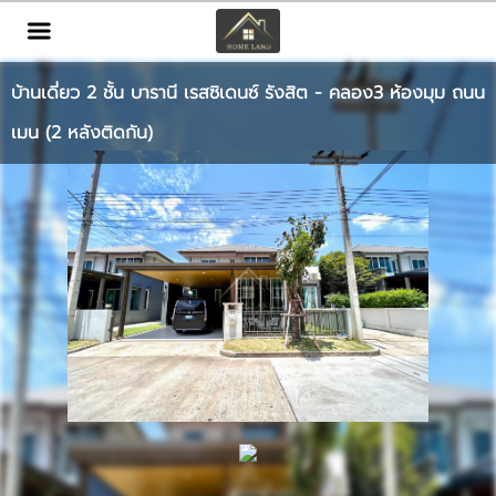
TH
EN
|
บ้านเดี่ยว 2 ชั้น บารานี เรสซิเดนซ์ รังสิต - คลอง3 ห้องมุม ถนน
เข้าสู่ระบบ
สมัครสมาชิก
เมน (2 หลังติดกัน)
หน้าหลัก
ทรัพย์สิน
บริการ
ข่าวสาร
ติดต่อ
เพิ่มเติม