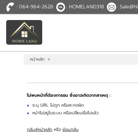
: 064-964-2628
: HOMELAND318
: Sale@hl
TH
EN
|
เข้าสู่
ระบบ
หรือ
สมัคร
สมาชิก
หน้าหลัก
>
หน้าหลัก
ทรัพย์สิน
บริการ
ข่าวสาร
ติดต่อ
เพิ่มเติม
ไม่พบหน้าที่ต้องการชม ซึ่งอาจเกิดจากสาเหตุ :
ระบุ URL ไม่ถูก หรือสะกดผิด
หน้าไม่อยู่ในระบบ หรือเปลี่ยนชื่อไปแล้ว
กลับสู่หน้าหลัก
หรือ
ย้อนกลับ