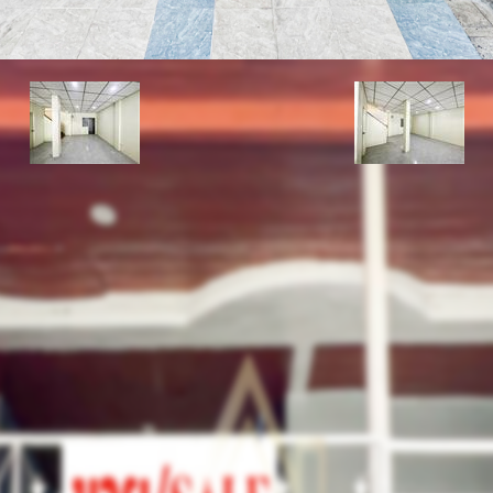
รหัสทรัพย์
BHL540
อัพเดท
8/9/2024
3:25 PM
าน บัวทอง 4 นนทบุรี ตกแต่ง
ราคาขาย