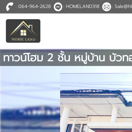
: 064-964-2628
: HOMELAND318
: Sale@hl
TH
EN
|
เข้าสู่
ระบบ
หรือ
สมัคร
สมาชิก
ทาวน์โฮม 2 ชั้น หมู่บ้าน บั
หน้าหลัก
ทรัพย์สิน
บริการ
ข่าวสาร
ติดต่อ
เพิ่มเติม