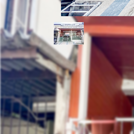
ทาวน์โฮม 2 ชั้น หมู่บ้
สวย พร้อมอยู่
ตำบล ละหาร อำเภอบางบัวทอง นนทบุรี 11110
ที่ตั้ง: