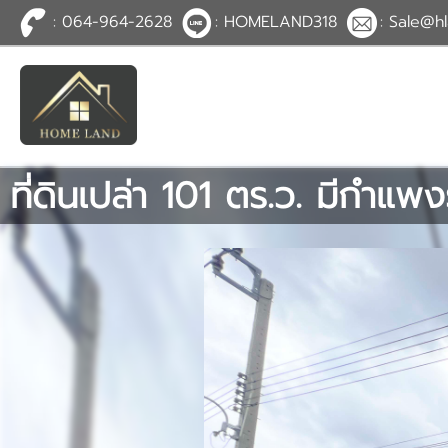
: 064-964-2628
: HOMELAND318
: Sale@hl
TH
EN
|
เข้าสู่
ระบบ
หรือ
สมัคร
สมาชิก
ที่ดินเปล่า 101 ตร.ว. มีกำแพ
หน้าหลัก
ทรัพย์สิน
บริการ
ข่าวสาร
ติดต่อ
เพิ่มเติม