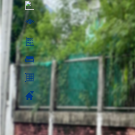
ตร.ว.: 101
ตร.ม.
อยู่ชั้นที่:
ห้องรับแขก ห้องรับแขก:
วิว:
ค่าส่วนกลาง: