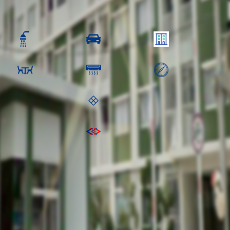
0 ฿
6,000.00 ฿
1 ห้องน้ำ
1 คัน
2 ชั้น
ระเบียงหันทิศ
1 ห้องครัว
เครื่อง
ตะวันตกเฉียง
เหนือ ทิศ
:
พื้นที่ชั้นบน:
รถไฟฟ้าสายสีม่วง สถานีคลองบางไผ่