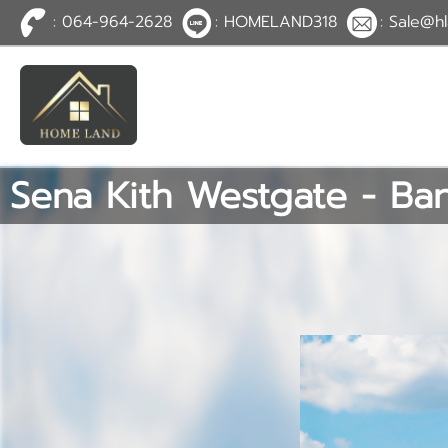
: 064-964-2628
: HOMELAND318
: Sale@hl
TH
EN
|
เข้าสู่
ระบบ
หรือ
สมัคร
สมาชิก
Sena Kith Westgate - Ban
หน้าหลัก
ทรัพย์สิน
บริการ
ข่าวสาร
ติดต่อ
เพิ่มเติม