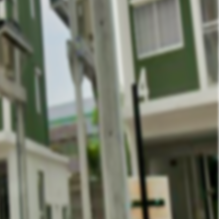
คุณ ณิชา (ไก่)
Phone :
083-616-5551
E-Mail :
Sale@hlasset.co.th
Line ID :
noodeezaa5768