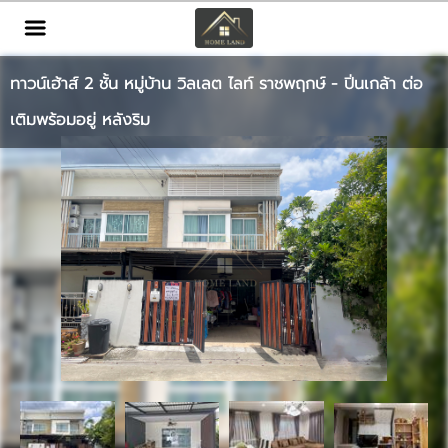
TH
EN
|
ทาวน์เฮ้าส์ 2 ชั้น หมู่บ้าน วิลเลต ไลท์ ราชพฤกษ์ - ปิ่นเกล้า ต่อ
เข้าสู่ระบบ
สมัครสมาชิก
เติมพร้อมอยู่ หลังริม
หน้าหลัก
ทรัพย์สิน
บริการ
ข่าวสาร
ติดต่อ
เพิ่มเติม