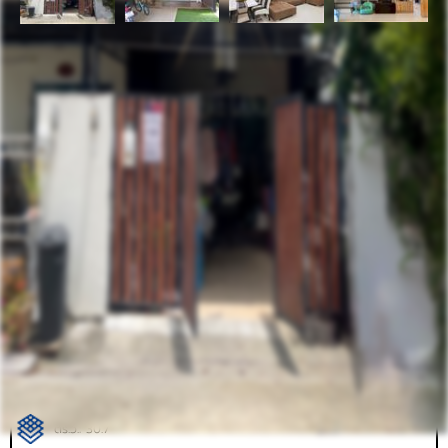
รหัสทรัพย์
BHL1039
อัพเดท
9/5/2025
3:37 PM
ทาวน์เฮ้าส์ 2 ชั้น หมู่บ้าน วิลเลต ไลท์ ราชพฤกษ์ - ปิ่นเกล้า
ต่อเติมพร้อมอยู่ หลังริม
124/73 ( ซอยสวนผัก 23 ) ราชพฤกษ์ ตำบลมหาสวัสดิ์
ที่ตั้ง:
อำเภอบางกรวย จังหวัดนนทบุรี 11130
ราคาขาย
3,290,000.00 ฿
ตร.ว.: 30.7