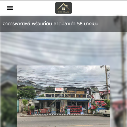
TH
EN
|
อาคารพาณิชย์ พร้อมที่ดิน ลาดปลาเค้า 58 บางเขน
เข้าสู่ระบบ
สมัครสมาชิก
หน้าหลัก
ทรัพย์สิน
บริการ
ข่าวสาร
ติดต่อ
เพิ่มเติม