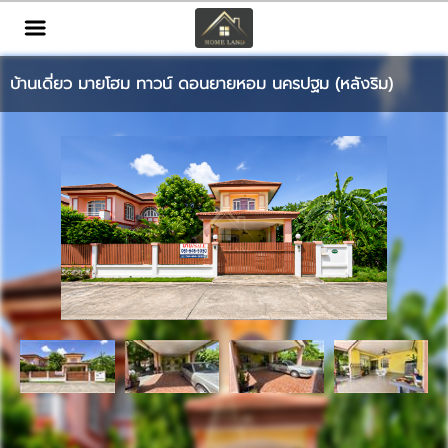
TH
EN
|
บ้านเดี่ยว มายโฮม ทาวน์ ดอนยายหอม นครปฐม (หลังริม)
เข้าสู่ระบบ
สมัครสมาชิก
หน้าหลัก
ทรัพย์สิน
บริการ
ข่าวสาร
ติดต่อ
เพิ่มเติม