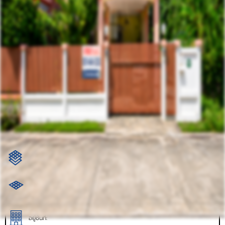
รหัสทรัพย์
BHL1296
อัพเดท
6/27/2026
7:25 PM
บ้านเดี่ยว มายโฮม ทาวน์ ดอนยายหอม นครปฐม (หลังริม)
ซอย 14 ตำบล ดอนยายหอม อำเภอเมืองนครปฐม
ที่ตั้ง:
นครปฐม 73000
ราคาขาย
2,800,000.00 ฿
ตร.ว.: 71.5
250 ตร.ม.
อยู่ชั้นที่: