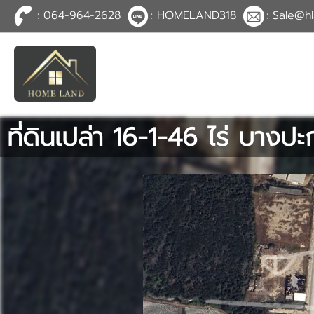
: 064-964-2628
: HOMELAND318
: Sale@hl
TH
EN
|
เข้าสู่
ระบบ
หรือ
สมัคร
สมาชิก
ที่ดินเปล่า 16-1-46 ไร่ บางป
หน้าหลัก
ทรัพย์สิน
บริการ
ข่าวสาร
ติดต่อ
เพิ่มเติม