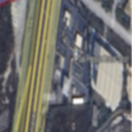
คุณ รักข์อารี (รักข์)
Phone :
064-178-7944
E-Mail :
Sale@hlasset.co.th
Line ID :