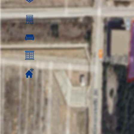
ตร.ม.
อยู่ชั้นที่:
ห้องรับแขก ห้องรับแขก:
วิว:
ค่าส่วนกลาง: