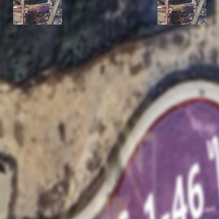
รหัสทรัพย์
BHL1071
อัพเดท
7/27/2025
8:37 PM
 บางปะกง ฉะเชิงเทรา
ราคาขาย
17,600.00 ฿