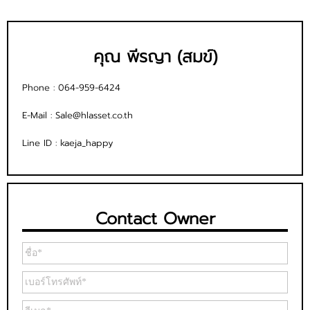
คุณ พีรญา (สมข์)
Phone :
064-959-6424
E-Mail :
Sale@hlasset.co.th
Line ID :
kaeja_happy
Contact Owner