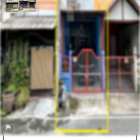
รหัสทรัพย์
BHL819
อัพเดท
6/4/2026
4:29 PM
ทาวน์เฮ้าส์ 2 ชั้น หมู่บ้าน เอเชียโฮมทาวน์ 1 บางกรวย -
ไทรน้อย
ตำบลไทรน้อย อำเภอไทรน้อย นนทบุรี
ที่ตั้ง:
ราคาขาย
1,000,000.00 ฿
ตร.ว.: 16