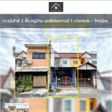
TH
EN
|
ทาวน์เฮ้าส์ 2 ชั้น หมู่บ้าน เอเชียโฮมทาวน์ 1 บางกรวย - ไทรน้อย
เข้าสู่ระบบ
สมัครสมาชิก
หน้าหลัก
ทรัพย์สิน
บริการ
ข่าวสาร
ติดต่อ
เพิ่มเติม