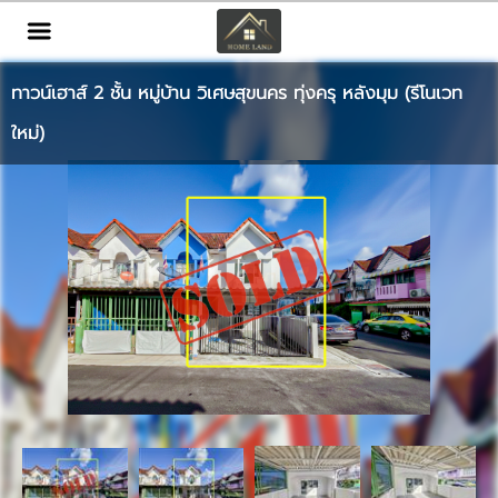
TH
EN
|
ทาวน์เฮาส์ 2 ชั้น หมู่บ้าน วิเศษสุขนคร ทุ่งครุ หลังมุม (รีโนเวท
เข้าสู่ระบบ
สมัครสมาชิก
ใหม่)
หน้าหลัก
ทรัพย์สิน
บริการ
ข่าวสาร
ติดต่อ
เพิ่มเติม