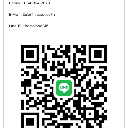
Phone :
064-964-2628
E-Mail :
Sale@hlasset.co.th
Line ID :
homeland318