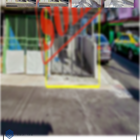
รหัสทรัพย์
BHL994
อัพเดท
2/22/2026
9:38 AM
ทาวน์เฮาส์ 2 ชั้น หมู่บ้าน วิเศษสุขนคร ทุ่งครุ หลังมุม (รีโน
เวทใหม่)
432/1171 ถนน ประชาอุทิศ 79 แขวง ทุ่งครุ เขต ทุ่งครุ
ที่ตั้ง:
กรุงเทพ 10140
ราคาขาย
2,250,000.00 ฿
ตร.ว.: 19.2